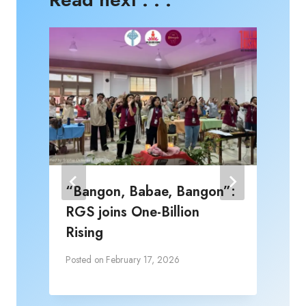
“Bangon, Babae, Bangon”:
RGS joins One-Billion
Rising
Posted on
February 17, 2026
P