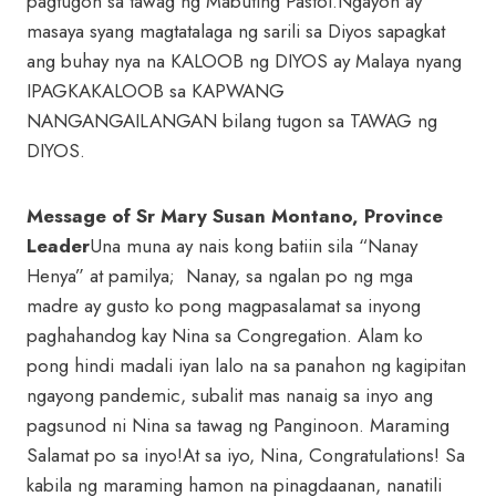
pagtugon sa tawag ng Mabuting Pastol.Ngayon ay
masaya syang magtatalaga ng sarili sa Diyos sapagkat
ang buhay nya na KALOOB ng DIYOS ay Malaya nyang
IPAGKAKALOOB sa KAPWANG
NANGANGAILANGAN bilang tugon sa TAWAG ng
DIYOS.
Message of Sr Mary Susan Montano, Province
Leader
Una muna ay nais kong batiin sila “Nanay
Henya” at pamilya; Nanay, sa ngalan po ng mga
madre ay gusto ko pong magpasalamat sa inyong
paghahandog kay Nina sa Congregation. Alam ko
pong hindi madali iyan lalo na sa panahon ng kagipitan
ngayong pandemic, subalit mas nanaig sa inyo ang
pagsunod ni Nina sa tawag ng Panginoon. Maraming
Salamat po sa inyo!At sa iyo, Nina, Congratulations! Sa
kabila ng maraming hamon na pinagdaanan, nanatili