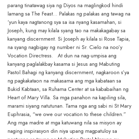
parang tinatawag siya ng Diyos na maglingkod hindi
lamang sa The Feast… Palakas ng palakas ang tawag na
‘yun kaya nagtanong sya sa isa nyang kasamahan, si
Joseph, kung may kilala syang tao na makakagabay sa
kanyang discernment. Si Joseph ay kilala si Rose Tapia,
na syang nagbigay ng number ni Sr. Cielo na noo’y
Vocation Directress. At dun na nag-umpisa ang
kanyang paglalakbay kasama si Jesus ang Mabuting
Pastol.Bahagi ng kanyang discernment, nagkaroon s’ya
ng pagkakataon na makasama ang mga kabataan sa
Bukid Kabtaan, sa Ruhama Center at sa kababaihan ng
Heart of Mary Villa. Sa mga panahon na kapiling sila,
marami siyang natutunan. Tama nga ang sabi ni St Mary
Euphrasia, “we owe our vocation to these children.”
Ang mga madre at mga katuwang nila sa misyon ay
naging inspirasyon din niya upang magpatuloy sa