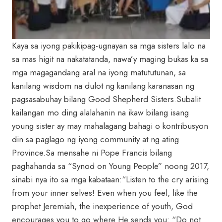
Kaya sa iyong pakikipag-ugnayan sa mga sisters lalo na
sa mas higit na nakatatanda, nawa’y maging bukas ka sa
mga magagandang aral na iyong matututunan, sa
kanilang wisdom na dulot ng kanilang karanasan ng
pagsasabuhay bilang Good Shepherd Sisters.Subalit
kailangan mo ding alalahanin na ikaw bilang isang
young sister ay may mahalagang bahagi o kontribusyon
din sa paglago ng iyong community at ng ating
Province.Sa mensahe ni Pope Francis bilang
paghahanda sa “Synod on Young People” noong 2017,
sinabi nya ito sa mga kabataan:“Listen to the cry arising
from your inner selves! Even when you feel, like the
prophet Jeremiah, the inexperience of youth, God
encourages you to go where He sends you: “Do not