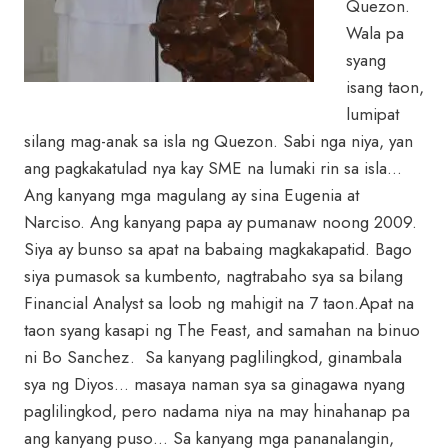
Quezon.
Wala pa
syang
isang taon,
lumipat
silang mag-anak sa isla ng Quezon. Sabi nga niya, yan
ang pagkakatulad nya kay SME na lumaki rin sa isla…
Ang kanyang mga magulang ay sina Eugenia at
Narciso. Ang kanyang papa ay pumanaw noong 2009.
Siya ay bunso sa apat na babaing magkakapatid. Bago
siya pumasok sa kumbento, nagtrabaho sya sa bilang
Financial Analyst sa loob ng mahigit na 7 taon.Apat na
taon syang kasapi ng The Feast, and samahan na binuo
ni Bo Sanchez. Sa kanyang paglilingkod, ginambala
sya ng Diyos… masaya naman sya sa ginagawa nyang
paglilingkod, pero nadama niya na may hinahanap pa
ang kanyang puso… Sa kanyang mga pananalangin,