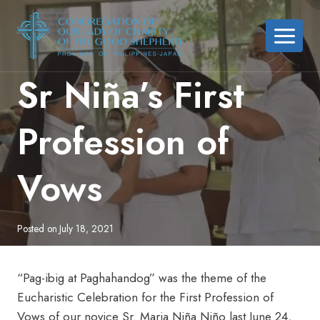
Skip
to
content
Sr Niña’s First
Profession of
Vows
Posted on
July 18, 2021
“Pag-ibig at Paghahandog” was the theme of the
Eucharistic Celebration for the First Profession of
Vows of our novice Sr. Maria Niña Niño last June 24,