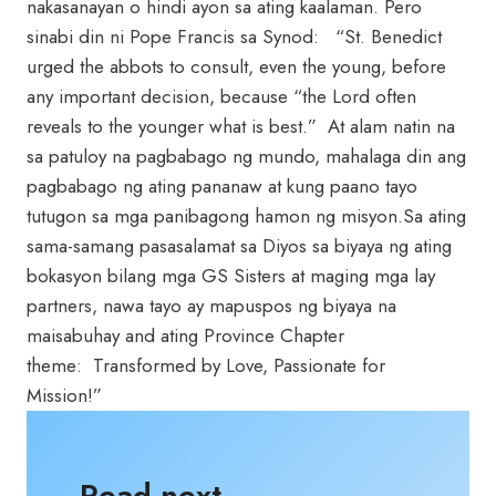
nakasanayan o hindi ayon sa ating kaalaman. Pero
sinabi din ni Pope Francis sa Synod: “St. Benedict
urged the abbots to consult, even the young, before
any important decision, because “the Lord often
reveals to the younger what is best.” At alam natin na
sa patuloy na pagbabago ng mundo, mahalaga din ang
pagbabago ng ating pananaw at kung paano tayo
tutugon sa mga panibagong hamon ng misyon.Sa ating
sama-samang pasasalamat sa Diyos sa biyaya ng ating
bokasyon bilang mga GS Sisters at maging mga lay
partners, nawa tayo ay mapuspos ng biyaya na
maisabuhay and ating Province Chapter
theme: Transformed by Love, Passionate for
Mission!”
Read next . . .